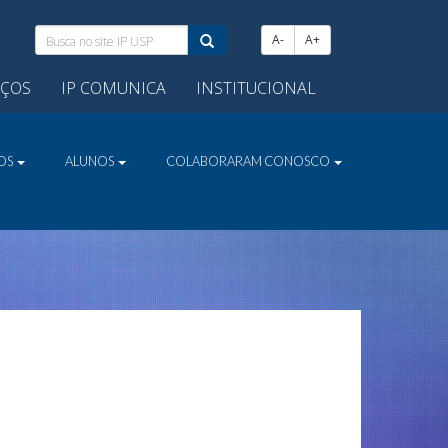
Busca
A-
A+
no
site
IÇOS
IP COMUNICA
INSTITUCIONAL
IP
USP:
VOS
ALUNOS
COLABORARAM CONOSCO