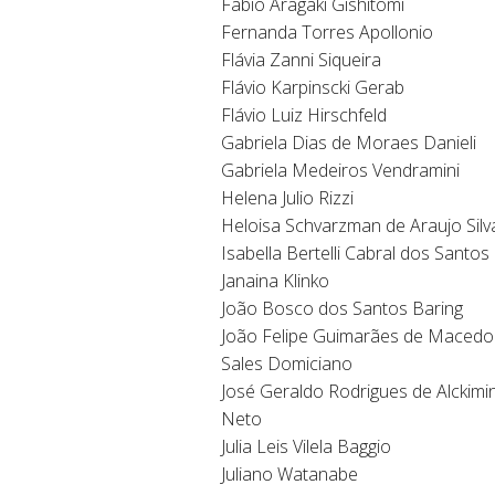
Fabio Aragaki Gishitomi
Fernanda Torres Apollonio
Flávia Zanni Siqueira
Flávio Karpinscki Gerab
Flávio Luiz Hirschfeld
Gabriela Dias de Moraes Danieli
Gabriela Medeiros Vendramini
Helena Julio Rizzi
Heloisa Schvarzman de Araujo Silv
Isabella Bertelli Cabral dos Santos
Janaina Klinko
João Bosco dos Santos Baring
João Felipe Guimarães de Macedo
Sales Domiciano
José Geraldo Rodrigues de Alckimi
Neto
Julia Leis Vilela Baggio
Juliano Watanabe