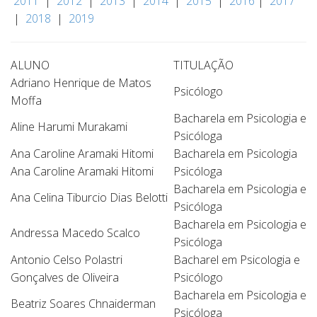
2011
|
2012
|
2013
|
2014
|
2015
|
2016
|
2017
|
2018
|
2019
ALUNO
TITULAÇÃO
Adriano Henrique de Matos
Psicólogo
Moffa
Bacharela em Psicologia e
Aline Harumi Murakami
Psicóloga
Ana Caroline Aramaki Hitomi
Bacharela em Psicologia
Ana Caroline Aramaki Hitomi
Psicóloga
Bacharela em Psicologia e
Ana Celina Tiburcio Dias Belotti
Psicóloga
Bacharela em Psicologia e
Andressa Macedo Scalco
Psicóloga
Antonio Celso Polastri
Bacharel em Psicologia e
Gonçalves de Oliveira
Psicólogo
Bacharela em Psicologia e
Beatriz Soares Chnaiderman
Psicóloga