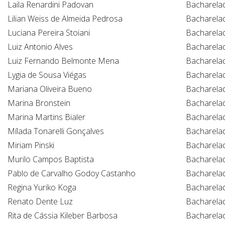
Laila Renardini Padovan
Bacharela
Lilian Weiss de Almeida Pedrosa
Bacharela
Luciana Pereira Stoiani
Bacharela
Luiz Antonio Alves
Bacharela
Luiz Fernando Belmonte Mena
Bacharela
Lygia de Sousa Viégas
Bacharela
Mariana Oliveira Bueno
Bacharela
Marina Bronstein
Bacharela
Marina Martins Bialer
Bacharela
Mílada Tonarelli Gonçalves
Bacharela
Miriam Pinski
Bacharela
Murilo Campos Baptista
Bacharela
Pablo de Carvalho Godoy Castanho
Bacharela
Regina Yuriko Koga
Bacharela
Renato Dente Luz
Bacharela
Rita de Cássia Kileber Barbosa
Bacharela