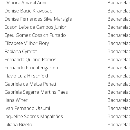
Débora Amaral Audi
Bacharela
Denise Bacic Kravosac
Bacharela
Denise Fernandes Silva Marsiglia
Bacharela
Edson Leite de Campos Junior
Bacharela
Egeu Gomez Cossich Furtado
Bacharela
Elizabete Villibor Flory
Bacharela
Fabiana Cymrot
Bacharela
Fernanda Quirino Ramos
Bacharela
Fernando Frochtengarten
Bacharela
Flavio Luiz Hirschfeld
Bacharela
Gabriela da Matta Penati
Bacharela
Gabriela Segarra Martins Paes
Bacharela
Ilana Winer
Bacharela
Ivan Fernando Utsumi
Bacharela
Jaqueline Soares Magalhães
Bacharela
Juliana Bizeto
Bacharela