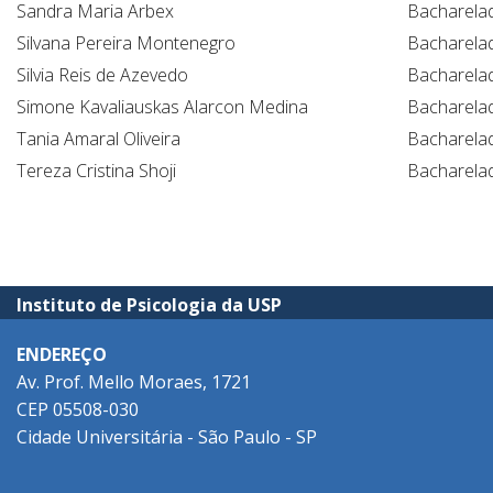
Sandra Maria Arbex
Bacharela
Silvana Pereira Montenegro
Bacharela
Silvia Reis de Azevedo
Bacharela
Simone Kavaliauskas Alarcon Medina
Bacharela
Tania Amaral Oliveira
Bacharela
Tereza Cristina Shoji
Bacharela
Instituto de Psicologia da USP
ENDEREÇO
Av. Prof. Mello Moraes, 1721
CEP 05508-030
Cidade Universitária - São Paulo - SP