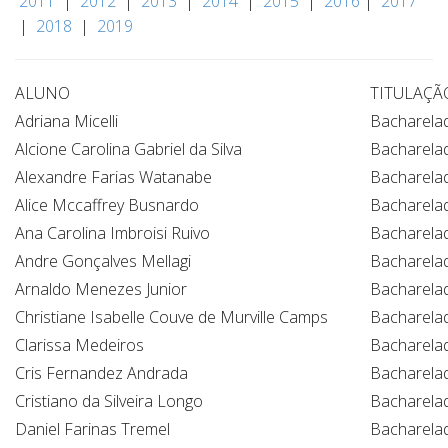
2011
|
2012
|
2013
|
2014
|
2015
|
2016
|
2017
|
2018
|
2019
ALUNO
TITULAÇÃ
Adriana Micelli
Bacharela
Alcione Carolina Gabriel da Silva
Bacharela
Alexandre Farias Watanabe
Bacharela
Alice Mccaffrey Busnardo
Bacharela
Ana Carolina Imbroisi Ruivo
Bacharela
Andre Gonçalves Mellagi
Bacharela
Arnaldo Menezes Junior
Bacharela
Christiane Isabelle Couve de Murville Camps
Bacharela
Clarissa Medeiros
Bacharela
Cris Fernandez Andrada
Bacharela
Cristiano da Silveira Longo
Bacharela
Daniel Farinas Tremel
Bacharela