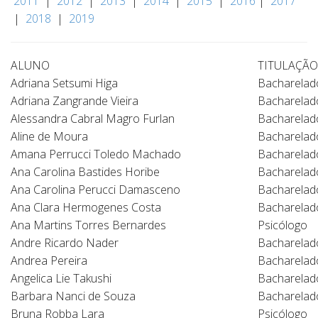
2011
|
2012
|
2013
|
2014
|
2015
|
2016
|
2017
|
2018
|
2019
ALUNO
TITULAÇÃO
Adriana Setsumi Higa
Bacharelad
Adriana Zangrande Vieira
Bacharelad
Alessandra Cabral Magro Furlan
Bacharelad
Aline de Moura
Bacharelad
Amana Perrucci Toledo Machado
Bacharelad
Ana Carolina Bastides Horibe
Bacharelad
Ana Carolina Perucci Damasceno
Bacharelad
Ana Clara Hermogenes Costa
Bacharelad
Ana Martins Torres Bernardes
Psicólogo
Andre Ricardo Nader
Bacharelad
Andrea Pereira
Bacharelad
Angelica Lie Takushi
Bacharelad
Barbara Nanci de Souza
Bacharelad
Bruna Robba Lara
Psicólogo