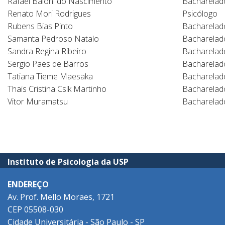
Rafael Baioni do Nascimento
Bacharelad
Renato Mori Rodrigues
Psicólogo
Rubens Bias Pinto
Bacharelad
Samanta Pedroso Natalo
Bacharelad
Sandra Regina Ribeiro
Bacharelado
Sergio Paes de Barros
Bacharelad
Tatiana Tieme Maesaka
Bacharelad
Thais Cristina Csik Martinho
Bacharelad
Vitor Muramatsu
Bacharelad
Instituto de Psicologia da USP
ENDEREÇO
Av. Prof. Mello Moraes, 1721
CEP 05508-030
Cidade Universitária - São Paulo - SP