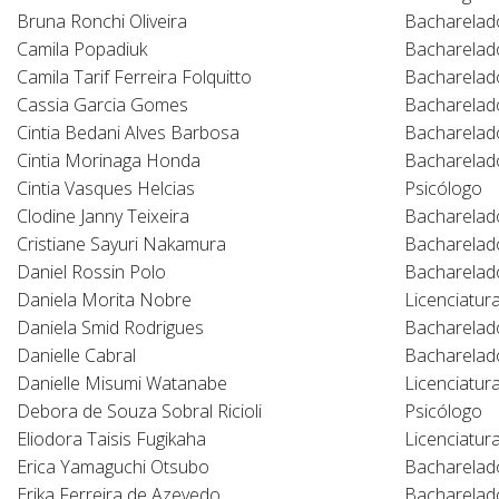
Bruna Ronchi Oliveira
Bacharelad
Camila Popadiuk
Bacharelad
Camila Tarif Ferreira Folquitto
Bacharelad
Cassia Garcia Gomes
Bacharelad
Cintia Bedani Alves Barbosa
Bacharelad
Cintia Morinaga Honda
Bacharelad
Cintia Vasques Helcias
Psicólogo
Clodine Janny Teixeira
Bacharelado
Cristiane Sayuri Nakamura
Bacharelad
Daniel Rossin Polo
Bacharelad
Daniela Morita Nobre
Licenciatur
Daniela Smid Rodrigues
Bacharelad
Danielle Cabral
Bacharelad
Danielle Misumi Watanabe
Licenciatur
Debora de Souza Sobral Ricioli
Psicólogo
Eliodora Taisis Fugikaha
Licenciatur
Erica Yamaguchi Otsubo
Bacharelad
Erika Ferreira de Azevedo
Bacharelad