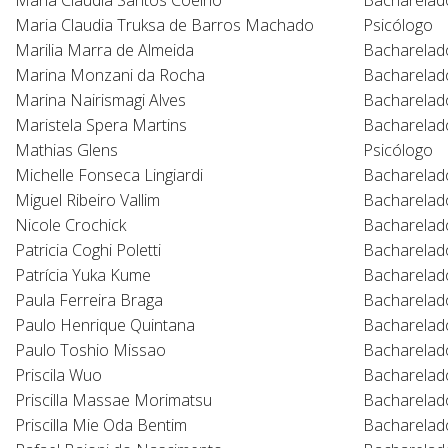
Maria Claudia Santos Coelho
Bacharelad
Maria Claudia Truksa de Barros Machado
Psicólogo
Marilia Marra de Almeida
Bacharelad
Marina Monzani da Rocha
Bacharelad
Marina Nairismagi Alves
Bacharelad
Maristela Spera Martins
Bacharelad
Mathias Glens
Psicólogo
Michelle Fonseca Lingiardi
Bacharelad
Miguel Ribeiro Vallim
Bacharelad
Nicole Crochick
Bacharelad
Patricia Coghi Poletti
Bacharelad
Patrícia Yuka Kume
Bacharelad
Paula Ferreira Braga
Bacharelad
Paulo Henrique Quintana
Bacharelad
Paulo Toshio Missao
Bacharelad
Priscila Wuo
Bacharelad
Priscilla Massae Morimatsu
Bacharelad
Priscilla Mie Oda Bentim
Bacharelad