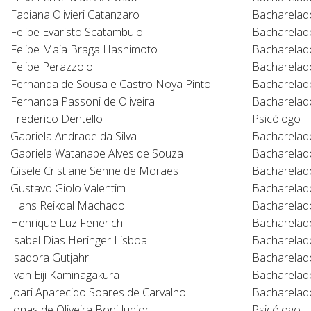
Fabiana Olivieri Catanzaro
Bacharelad
Felipe Evaristo Scatambulo
Bacharelad
Felipe Maia Braga Hashimoto
Bacharelad
Felipe Perazzolo
Bacharelad
Fernanda de Sousa e Castro Noya Pinto
Bacharelad
Fernanda Passoni de Oliveira
Bacharelad
Frederico Dentello
Psicólogo
Gabriela Andrade da Silva
Bacharelad
Gabriela Watanabe Alves de Souza
Bacharelad
Gisele Cristiane Senne de Moraes
Bacharelad
Gustavo Giolo Valentim
Bacharelad
Hans Reikdal Machado
Bacharelad
Henrique Luz Fenerich
Bacharelad
Isabel Dias Heringer Lisboa
Bacharelad
Isadora Gutjahr
Bacharelado
Ivan Eiji Kaminagakura
Bacharelad
Joari Aparecido Soares de Carvalho
Bacharelado
Jonas de Oliveira Boni Junior
Psicólogo