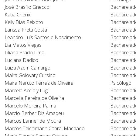
José Brasílio Gnecco
Bacharelado
Katia Cherix
Bacharelad
Kelly Dias Peixoto
Bacharelad
Larissa Pretti Costa
Bacharelad
Leandro Luis Santos e Nascimento
Bacharelad
Lia Matos Viegas
Bacharelad
Liliana Prado Lima
Bacharelad
Luciana Dadico
Bacharelado
Luiza Azem Camargo
Bacharelad
Maira Golovaty Cursino
Bacharelad
Maira Naruto Ferraz de Oliveira
Psicólogo
Marcela Accioly Lugli
Bacharelad
Marcella Pereira de Oliveira
Bacharelado
Marcelo Moreira Palma
Bacharelad
Marcio Berber Diz Amadeu
Bacharelad
Marcos Lanner de Moura
Bacharelad
Marcos Teichimann Cabral Machado
Bacharelad