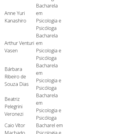
Bacharela
Anne Yuri
em
Kanashiro
Psicologia e
Psicóloga
Bacharela
Arthur Venturi
em
Vasen
Psicologia e
Psicóloga
Bacharela
Bárbara
em
Ribeiro de
Psicologia e
Souza Dias
Psicóloga
Bacharela
Beatriz
em
Pelegrini
Psicologia e
Veronezi
Psicóloga
Caio Vítor
Bacharel em
Machado
Psicologia e