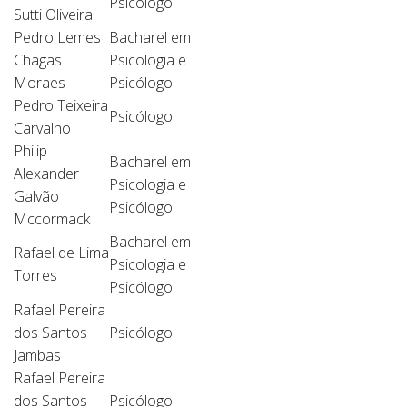
Psicólogo
Sutti Oliveira
Pedro Lemes
Bacharel em
Chagas
Psicologia e
Moraes
Psicólogo
Pedro Teixeira
Psicólogo
Carvalho
Philip
Bacharel em
Alexander
Psicologia e
Galvão
Psicólogo
Mccormack
Bacharel em
Rafael de Lima
Psicologia e
Torres
Psicólogo
Rafael Pereira
dos Santos
Psicólogo
Jambas
Rafael Pereira
dos Santos
Psicólogo