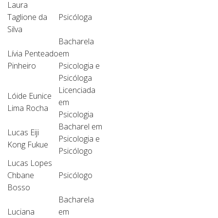
Laura
Taglione da
Psicóloga
Silva
Bacharela
Lívia Penteado
em
Pinheiro
Psicologia e
Psicóloga
Licenciada
Lóide Eunice
em
Lima Rocha
Psicologia
Bacharel em
Lucas Eiji
Psicologia e
Kong Fukue
Psicólogo
Lucas Lopes
Chbane
Psicólogo
Bosso
Bacharela
Luciana
em