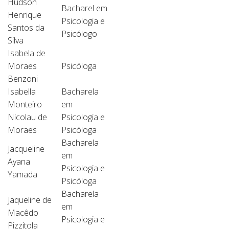
Hudson
Bacharel em
Henrique
Psicologia e
Santos da
Psicólogo
Silva
Isabela de
Moraes
Psicóloga
Benzoni
Isabella
Bacharela
Monteiro
em
Nicolau de
Psicologia e
Moraes
Psicóloga
Bacharela
Jacqueline
em
Ayana
Psicologia e
Yamada
Psicóloga
Bacharela
Jaqueline de
em
Macêdo
Psicologia e
Pizzitola