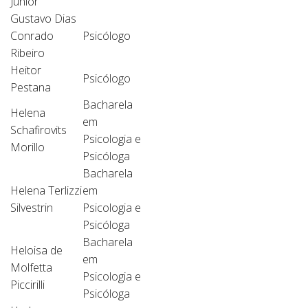
Junior
Gustavo Dias
Conrado
Psicólogo
Ribeiro
Heitor
Psicólogo
Pestana
Bacharela
Helena
em
Schafirovits
Psicologia e
Morillo
Psicóloga
Bacharela
Helena Terlizzi
em
Silvestrin
Psicologia e
Psicóloga
Bacharela
Heloisa de
em
Molfetta
Psicologia e
Piccirilli
Psicóloga