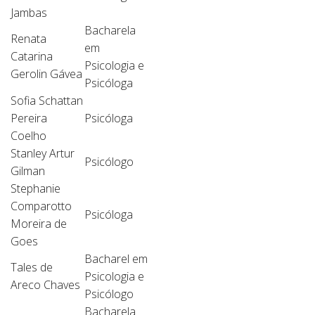
Jambas
Bacharela
Renata
em
Catarina
Psicologia e
Gerolin Gávea
Psicóloga
Sofia Schattan
Pereira
Psicóloga
Coelho
Stanley Artur
Psicólogo
Gilman
Stephanie
Comparotto
Psicóloga
Moreira de
Goes
Bacharel em
Tales de
Psicologia e
Areco Chaves
Psicólogo
Bacharela