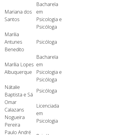
Bacharela
Mariana dos
em
Santos
Psicologia e
Psicóloga
Marilia
Antunes
Psicóloga
Benedito
Bacharela
Marília Lopes
em
Albuquerque
Psicologia e
Psicóloga
Nátalie
Psicóloga
Baptista e Sá
Omar
Licenciada
Calazans
em
Nogueira
Psicologia
Pereira
Paulo André