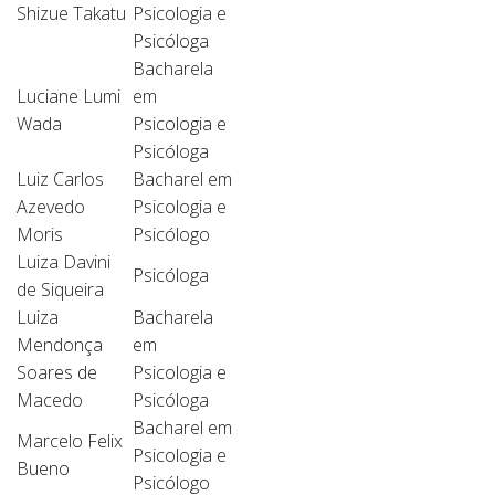
Shizue Takatu
Psicologia e
Psicóloga
Bacharela
Luciane Lumi
em
Wada
Psicologia e
Psicóloga
Luiz Carlos
Bacharel em
Azevedo
Psicologia e
Moris
Psicólogo
Luiza Davini
Psicóloga
de Siqueira
Luiza
Bacharela
Mendonça
em
Soares de
Psicologia e
Macedo
Psicóloga
Bacharel em
Marcelo Felix
Psicologia e
Bueno
Psicólogo