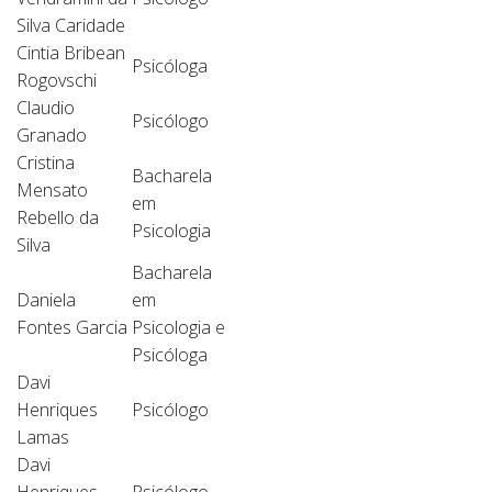
Silva Caridade
Cintia Bribean
Psicóloga
Rogovschi
Claudio
Psicólogo
Granado
Cristina
Bacharela
Mensato
em
Rebello da
Psicologia
Silva
Bacharela
Daniela
em
Fontes Garcia
Psicologia e
Psicóloga
Davi
Henriques
Psicólogo
Lamas
Davi