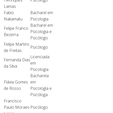
Henriques
Psicólogo
Lamas
Fabio
Bacharel em
Nakamatu
Psicologia
Bacharel em
Felipe Franco
Psicologia e
Bezerra
Psicólogo
Felipe Martins
Psicólogo
de Freitas
Licenciada
Fernanda Dias
em
da Silva
Psicologia
Bacharela
Flávia Gomes
em
de Rosso
Psicologia e
Psicóloga
Francisco
Paulo Moraes
Psicólogo