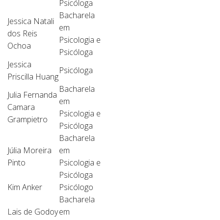
Psicóloga
Bacharela
Jessica Natali
em
dos Reis
Psicologia e
Ochoa
Psicóloga
Jessica
Psicóloga
Priscilla Huang
Bacharela
Julia Fernanda
em
Camara
Psicologia e
Grampietro
Psicóloga
Bacharela
Júlia Moreira
em
Pinto
Psicologia e
Psicóloga
Kim Anker
Psicólogo
Bacharela
Lais de Godoy
em