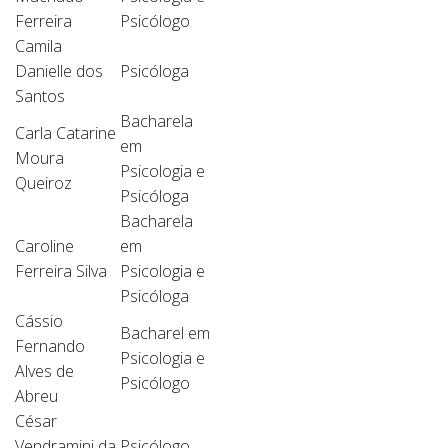
Ferreira
Psicólogo
Camila
Danielle dos
Psicóloga
Santos
Bacharela
Carla Catarine
em
Moura
Psicologia e
Queiroz
Psicóloga
Bacharela
Caroline
em
Ferreira Silva
Psicologia e
Psicóloga
Cássio
Bacharel em
Fernando
Psicologia e
Alves de
Psicólogo
Abreu
César
Vendramini da
Psicólogo