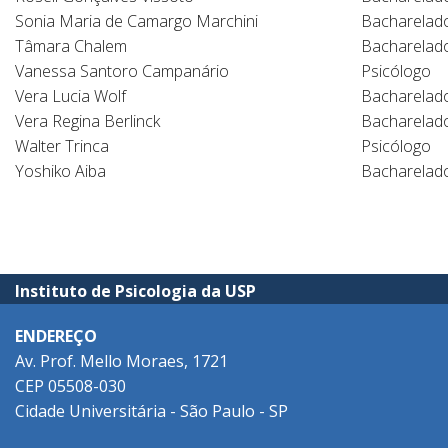
Sonia Maria de Camargo Marchini
Bacharelado
Tâmara Chalem
Bacharelado
Vanessa Santoro Campanário
Psicólogo
Vera Lucia Wolf
Bacharelad
Vera Regina Berlinck
Bacharelado
Walter Trinca
Psicólogo
Yoshiko Aiba
Bacharelado
Instituto de Psicologia da USP
ENDEREÇO
Av. Prof. Mello Moraes, 1721
CEP 05508-030
Cidade Universitária - São Paulo - SP