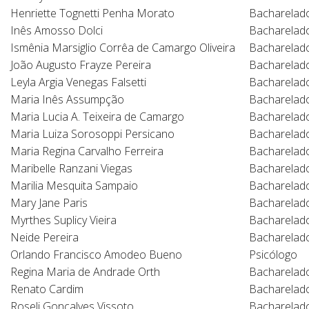
Henriette Tognetti Penha Morato
Bacharelado
Inês Amosso Dolci
Bacharelado
Ismênia Marsiglio Corrêa de Camargo Oliveira
Bacharelado
João Augusto Frayze Pereira
Bacharelado
Leyla Argia Venegas Falsetti
Bacharelado
Maria Inês Assumpção
Bacharelado
Maria Lucia A. Teixeira de Camargo
Bacharelad
Maria Luiza Sorosoppi Persicano
Bacharelado
Maria Regina Carvalho Ferreira
Bacharelado
Maribelle Ranzani Viegas
Bacharelado
Marilia Mesquita Sampaio
Bacharelad
Mary Jane Paris
Bacharelado
Myrthes Suplicy Vieira
Bacharelado
Neide Pereira
Bacharelado
Orlando Francisco Amodeo Bueno
Psicólogo
Regina Maria de Andrade Orth
Bacharelado
Renato Cardim
Bacharelado
Roseli Gonçalves Vissoto
Bacharelado