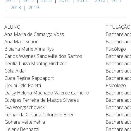
2011
|
2012
|
2013
|
2014
|
2015
|
2016
|
2017
|
2018
|
2019
ALUNO
TITULAÇÃO
Ana Maria de Camargo Voss
Bacharelado
Ana Marli Schor
Bacharelado
Bibiana Marie Anna Rys
Psicólogo
Carlos Wagnes Sandeville dos Santos
Bacharelado
Cecilia Luiza Montag Hirchzen
Bacharelad
Célia Aidar
Bacharelado
Clara Regina Rappaport
Bacharelado
Cleubi Egle Poletti
Psicólogo
Daisy Helena Machado Valente Carneiro
Bacharelado
Edwiges Ferreira de Mattos Silvares
Bacharelado
Eva Wongtschowski
Bacharelado
Fernanda Cristina Colonese Biller
Bacharelado
Gohara Vette Yehia
Bacharelad
Heleny Bennazzi
Bacharelad