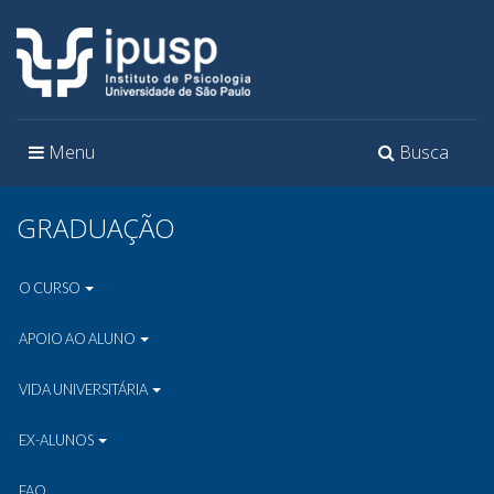
Toggle
Toggle
Menu
Busca
navigation
navigation
GRADUAÇÃO
O CURSO
APOIO AO ALUNO
VIDA UNIVERSITÁRIA
EX-ALUNOS
FAQ