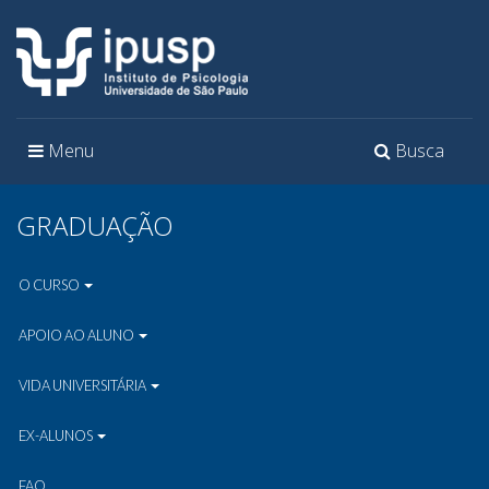
Toggle
Toggle
Menu
Busca
navigation
navigation
GRADUAÇÃO
O CURSO
APOIO AO ALUNO
VIDA UNIVERSITÁRIA
EX-ALUNOS
FAQ