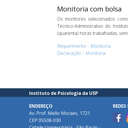
Monitoria com bolsa
Os monitores selecionados como 
Técnico-Administrativo do Instit
(quarenta) horas trabalhadas, sem
Requerimento – Monitoria
Declaração – Monitoria
Instituto de Psicologia da USP
ENDEREÇO
REDES 
Av. Prof. Mello Moraes, 1721
CEP 05508-030
Cidade Universitária - São Paulo -