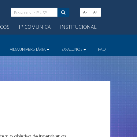
Busca
A-
A+
no
site
IÇOS
IP COMUNICA
INSTITUCIONAL
IP
USP:
VIDA UNIVERSITÁRIA
EX-ALUNOS
FAQ
m o objetivo de incentivar os