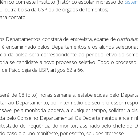
êmico com este Instituto (histórico escolar impresso do
Sistem
i outra bolsa da USP ou de órgãos de fomentos;
ara contato.
elos Departamentos constará de entrevista, exame de
curriculu
o é encaminhado pelos Departamentos e os alunos seleciona
cia da bolsa será correspondente ao período letivo do semes
oria se candidate a novo processo seletivo. Todo o processo
 de Psicologia da USP, artigos 62 a 66.
erá de 08 (oito) horas semanais, estabelecidas pelo Depar
tar ao Departamento, por intermédio de seu professor respon
sável pela monitoria poderá, a qualquer tempo, solicitar a d
ciada pelo Conselho Departamental. Os Departamentos encamin
m atestado de freqüência do monitor, assinado pelo chefe do
o caso o aluno manifeste, por escrito, seu desinteresse.