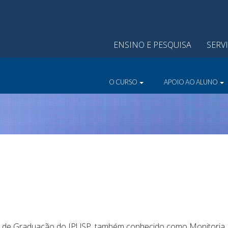
ENSINO E PESQUISA
SERV
O CURSO
APOIO AO ALUNO
 de Graduação do IPUSP, também conhecido como Monitoria, te