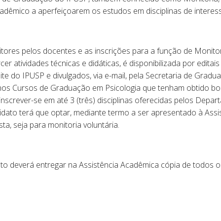
êmico a aperfeiçoarem os estudos em disciplinas de interess
tores pelos docentes e as inscrições para a função de Monitor
cer atividades técnicas e didáticas, é disponibilizada por editai
te do IPUSP e divulgados, via e-mail, pela Secretaria de Grad
 nos Cursos de Graduação em Psicologia que tenham obtido bom
screver-se em até 3 (três) disciplinas oferecidas pelos Depar
idato terá que optar, mediante termo a ser apresentado à Ass
sta, seja para monitoria voluntária.
dato deverá entregar na Assistência Acadêmica cópia de todos 