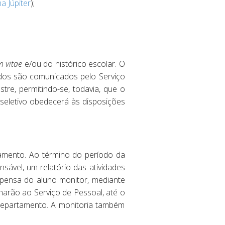
a Júpiter
);
m vitae
e/ou do histórico escolar. O
dos são comunicados pelo Serviço
tre, permitindo-se, todavia, que o
 seletivo obedecerá às disposições
tamento. Ao término do período da
sável, um relatório das atividades
ispensa do aluno monitor, mediante
harão ao Serviço de Pessoal, até o
 Departamento. A monitoria também