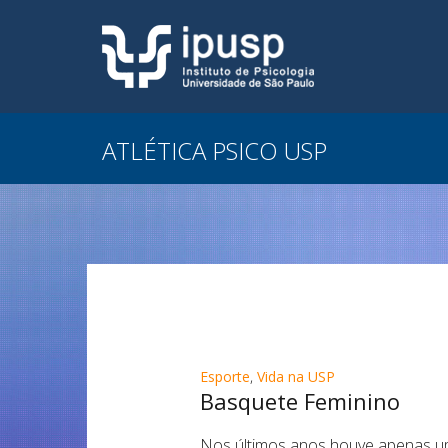
ATLÉTICA PSICO USP
Esporte
,
Vida na USP
Basquete Feminino
Nos últimos anos houve apenas um 