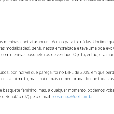
s meninas contrataram um técnico para treiná-las. Um time que
ras modalidades), se viu nessa empreitada e teve uma boa evo
r com meninas basqueteiras de verdade. O jeito, então, era 
itos, por incrível que pareça, foi no BIFE de 2009, em que pe
cesta foi muito, mas muito mais comemorada do que todas as 
e basquete feminino, mas, a qualquer momento, podemos volta
 o Renatão (07) pelo e-mail:
rcostriuba@uol.com.br