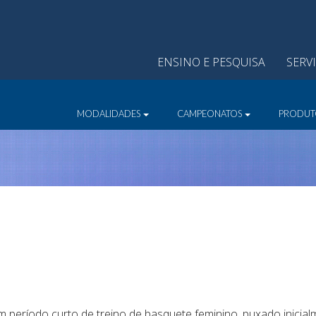
ENSINO E PESQUISA
SERV
MODALIDADES
CAMPEONATOS
PRODUT
período curto de treino de basquete feminino, puxado inicial