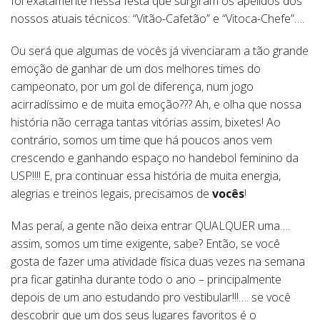
foi exatamente nessa festa que surgiram os apelidos dos
nossos atuais técnicos: “Vitão-Cafetão” e “Vitoca-Chefe”….
Ou será que algumas de vocês já vivenciaram a tão grande
emoção de ganhar de um dos melhores times do
campeonato, por um gol de diferença, num jogo
acirradíssimo e de muita emoção??? Ah, e olha que nossa
história não cerraga tantas vitórias assim, bixetes! Ao
contrário, somos um time que há poucos anos vem
crescendo e ganhando espaço no handebol feminino da
USP!!!! E, pra continuar essa história de muita energia,
alegrias e treinos legais, precisamos de
vocês
!
Mas peraí, a gente não deixa entrar QUALQUER uma….
assim, somos um time exigente, sabe? Então, se você
gosta de fazer uma atividade física duas vezes na semana
pra ficar gatinha durante todo o ano – principalmente
depois de um ano estudando pro vestibular!!!…. se você
descobrir que um dos seus lugares favoritos é o