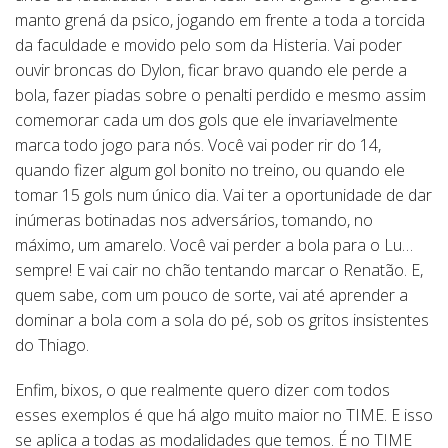
manto grená da psico, jogando em frente a toda a torcida
da faculdade e movido pelo som da Histeria. Vai poder
ouvir broncas do Dylon, ficar bravo quando ele perde a
bola, fazer piadas sobre o penalti perdido e mesmo assim
comemorar cada um dos gols que ele invariavelmente
marca todo jogo para nós. Você vai poder rir do 14,
quando fizer algum gol bonito no treino, ou quando ele
tomar 15 gols num único dia. Vai ter a oportunidade de dar
inúmeras botinadas nos adversários, tomando, no
máximo, um amarelo. Você vai perder a bola para o Lu…
sempre! E vai cair no chão tentando marcar o Renatão. E,
quem sabe, com um pouco de sorte, vai até aprender a
dominar a bola com a sola do pé, sob os gritos insistentes
do Thiago.
Enfim, bixos, o que realmente quero dizer com todos
esses exemplos é que há algo muito maior no TIME. E isso
se aplica a todas as modalidades que temos. É no TIME