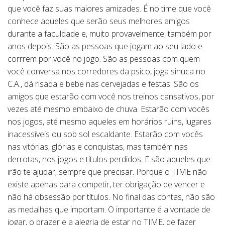
que você faz suas maiores amizades. É no time que você
conhece aqueles que serão seus melhores amigos
durante a faculdade e, muito provavelmente, também por
anos depois. São as pessoas que jogam ao seu lado e
corrrem por você no jogo. São as pessoas com quem
você conversa nos corredores da psico, joga sinuca no
C.A., dá risada e bebe nas cervejadas e festas. São os
amigos que estarão com você nos treinos cansativos, por
vezes até mesmo embaixo de chuva. Estarão com vocês
nos jogos, até mesmo aqueles em horários ruins, lugares
inacessíveis ou sob sol escaldante. Estarão com vocês
nas vitórias, glórias e conquistas, mas também nas
derrotas, nos jogos e títulos perdidos. E são aqueles que
irão te ajudar, sempre que precisar. Porque o TIME não
existe apenas para competir, ter obrigação de vencer e
não há obsessão por títulos. No final das contas, não são
as medalhas que importam. O importante é a vontade de
jogar, o prazer e a alegria de estar no TIME, de fazer