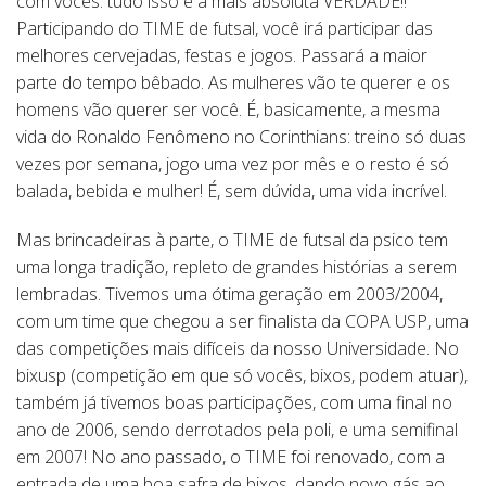
com vocês: tudo isso é a mais absoluta VERDADE!!
Participando do TIME de futsal, você irá participar das
melhores cervejadas, festas e jogos. Passará a maior
parte do tempo bêbado. As mulheres vão te querer e os
homens vão querer ser você. É, basicamente, a mesma
vida do Ronaldo Fenômeno no Corinthians: treino só duas
vezes por semana, jogo uma vez por mês e o resto é só
balada, bebida e mulher! É, sem dúvida, uma vida incrível.
Mas brincadeiras à parte, o TIME de futsal da psico tem
uma longa tradição, repleto de grandes histórias a serem
lembradas. Tivemos uma ótima geração em 2003/2004,
com um time que chegou a ser finalista da COPA USP, uma
das competições mais difíceis da nosso Universidade. No
bixusp (competição em que só vocês, bixos, podem atuar),
também já tivemos boas participações, com uma final no
ano de 2006, sendo derrotados pela poli, e uma semifinal
em 2007! No ano passado, o TIME foi renovado, com a
entrada de uma boa safra de bixos, dando novo gás ao