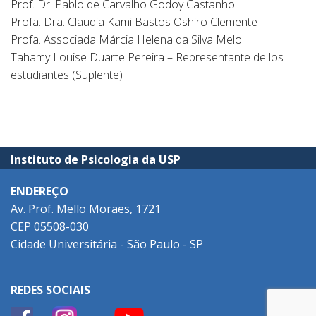
Prof. Dr. Pablo de Carvalho Godoy Castanho
Profa. Dra. Claudia Kami Bastos Oshiro Clemente
Profa. Associada Márcia Helena da Silva Melo
Tahamy Louise Duarte Pereira – Representante de los
estudiantes (Suplente)
Instituto de Psicologia da USP
ENDEREÇO
Av. Prof. Mello Moraes, 1721
CEP 05508-030
Cidade Universitária - São Paulo - SP
REDES SOCIAIS