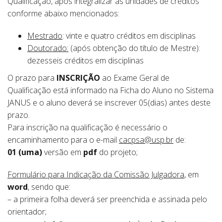
Qualificação, após integralizar as unidades de créditos
conforme abaixo mencionados:
Mestrado
: vinte e quatro créditos em disciplinas
Doutorado:
(após obtenção do título de Mestre):
dezesseis créditos em disciplinas
O prazo para
INSCRIÇÃO
ao Exame Geral de
Qualificação está informado na Ficha do Aluno no Sistema
JANUS e o aluno deverá se inscrever 05(dias) antes deste
prazo.
Para inscrição na qualificação é necessário o
encaminhamento para o e-mail
cacpsa@usp.br
de:
01 (uma)
versão em
pdf
do projeto;
Formulário para Indicação da Comissão Julgadora
, em
word
, sendo que:
– a primeira folha deverá ser preenchida e assinada pelo
orientador;