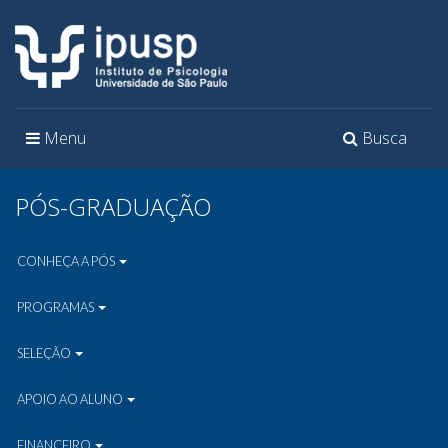
Toggle
Toggle
Menu
Busca
navigation
navigation
PÓS-GRADUAÇÃO
CONHEÇA A PÓS
PROGRAMAS
SELEÇÃO
APOIO AO ALUNO
FINANCEIRO