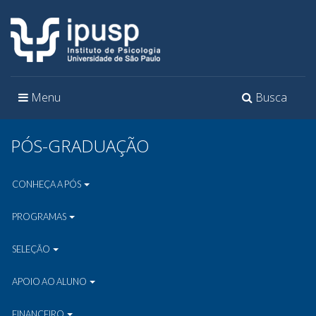
Toggle
Toggle
Menu
Busca
navigation
navigation
PÓS-GRADUAÇÃO
CONHEÇA A PÓS
PROGRAMAS
SELEÇÃO
APOIO AO ALUNO
FINANCEIRO