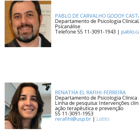
PABLO DE CARVALHO GODOY CAS
Departamento de Psicologia Clínica
Psicanálise
Telefone 55 11-3091-1943 |
pablo.
RENATHA EL RAFIHI-FERREIRA
Departamento de Psicologia Clínica –
Linha de pesquisa: Intervenções clí
ação terapêutica e prevenção
55 11-3091-1953
rerafihi@usp.br
|
Lattes