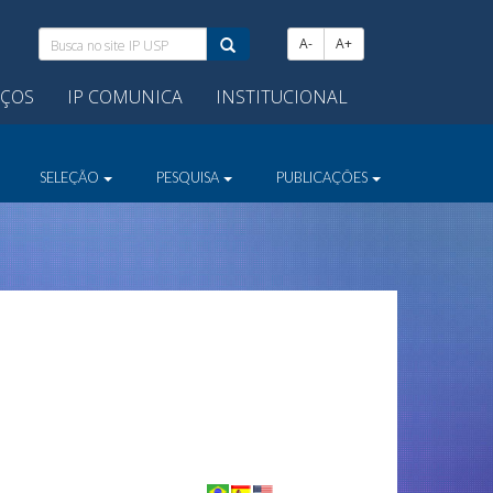
Busca
A-
A+
no
site
IÇOS
IP COMUNICA
INSTITUCIONAL
IP
USP:
SELEÇÃO
PESQUISA
PUBLICAÇÕES