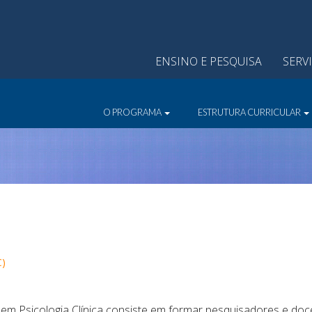
ENSINO E PESQUISA
SERV
O PROGRAMA
ESTRUTURA CURRICULAR
C)
 em Psicologia Clínica consiste em formar pesquisadores e doce