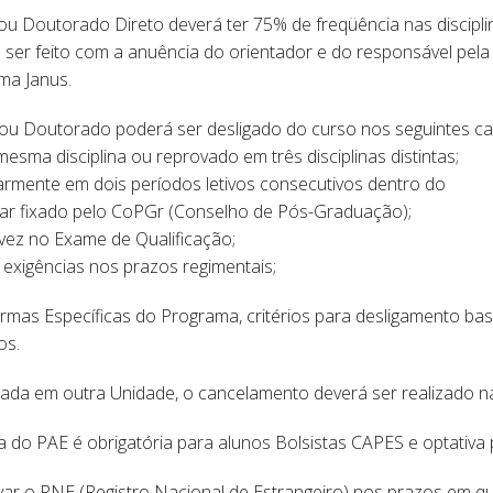
u Doutorado Direto deverá ter 75% de freqüência nas discipl
ser feito com a anuência do orientador e do responsável pela d
ma Janus.
ou Doutorado poderá ser desligado do curso nos seguintes ca
esma disciplina ou reprovado em três disciplinas distintas;
ularmente em dois períodos letivos consecutivos dentro do
lar fixado pelo CoPGr (Conselho de Pós-Graduação);
 vez no Exame de Qualificação;
u exigências nos prazos regimentais;
rmas Específicas do Programa, critérios para desligamento 
os.
sada em outra Unidade, o cancelamento deverá ser realizado na
a do PAE é obrigatória para alunos Bolsistas CAPES e optativa 
r o RNE (Registro Nacional de Estrangeiro) nos prazos em que 