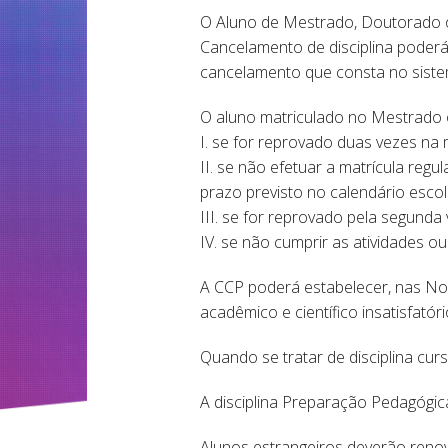
O Aluno de Mestrado, Doutorado o
Cancelamento de disciplina poderá 
cancelamento que consta no siste
O aluno matriculado no Mestrado 
I. se for reprovado duas vezes na m
II. se não efetuar a matrícula reg
prazo previsto no calendário esco
III. se for reprovado pela segunda
IV. se não cumprir as atividades o
A CCP poderá estabelecer, nas No
acadêmico e científico insatisfatóri
Quando se tratar de disciplina cur
A disciplina Preparação Pedagógic
Alunos estrangeiros deverão renova