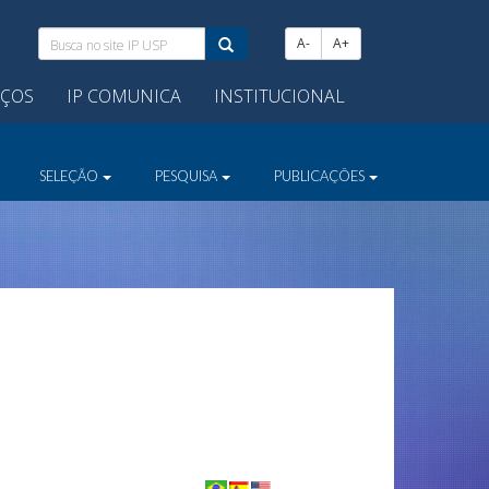
Busca
A-
A+
no
site
IÇOS
IP COMUNICA
INSTITUCIONAL
IP
USP:
SELEÇÃO
PESQUISA
PUBLICAÇÕES