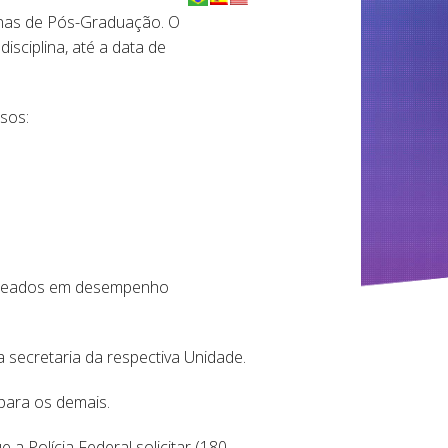
inas de Pós-Graduação. O
isciplina, até a data de
sos:
baseados em desempenho
 secretaria da respectiva Unidade.
para os demais.
a Polícia Federal solicitar (180