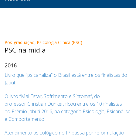
Pós-graduação
,
Psicologia Clínica (PSC)
PSC na mídia
2016
Livro que “psicanaliza” o Brasil está entre os finalistas do
Jabuti
O livro “Mal Estar, Sofrimento e Sintoma”, do
professor Christian Dunker, ficou entre os 10 finalistas
no Prêmio Jabuti 2016, na categoria Psicologia, Psicanálise
e Comportamento
Atendimento psicológico no IP passa por reformulação